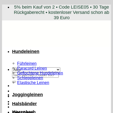
Zum
5% beim Kauf von 2 • Code LEISE05 • 30 Tage
Inhalt
Rückgaberecht • kostenloser Versand schon ab
springen
39 Euro
Hundeleinen
Führleinen
Paracord Leinen
Geflochtene Hundeleinen
Suchen
Schleppleinen
nach:
Elastische Leinen
Joggingleinen
Halsbänder
Warenkorb
Geschirre