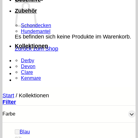
Zubehör
Schondecken
Hundemantel
Es befinden sich keine Produkte im Warenkorb.
Kollektionen
Zurück zum Shop
Derby
Devon
Clare
Kenmare
Start
/
Kollektionen
Filter
Farbe
Blau