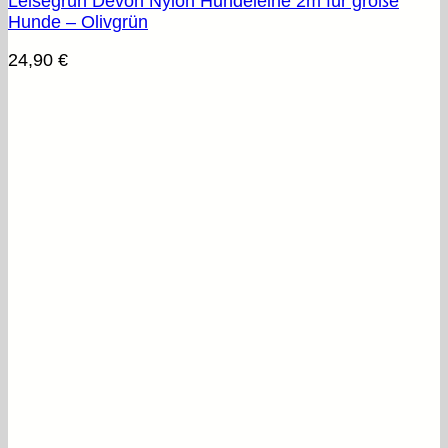
Leisegrün Devon Nylon Hundeleine 2m für große
Hunde – Olivgrün
24,90
€