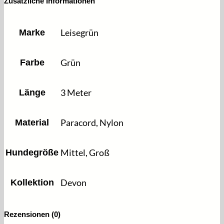
Zusätzliche Informationen
Grün
3m
für
Marke
Leisegrün
große
Hunde
Menge
Farbe
Grün
Länge
3 Meter
Material
Paracord, Nylon
Hundegröße
Mittel, Groß
Kollektion
Devon
Rezensionen (0)