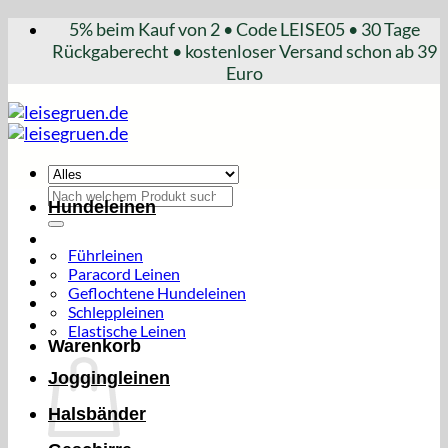
Zum
5% beim Kauf von 2 • Code LEISE05 • 30 Tage
Inhalt
Rückgaberecht • kostenloser Versand schon ab 39
springen
Euro
Suchen
Hundeleinen
nach:
Führleinen
Paracord Leinen
Geflochtene Hundeleinen
Schleppleinen
Elastische Leinen
Warenkorb
Joggingleinen
Halsbänder