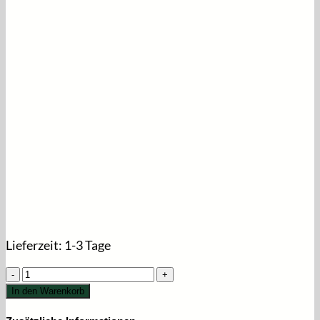
Lieferzeit:
1-3 Tage
Leisegrün
Devon
In den Warenkorb
Nylon
Hundeleine