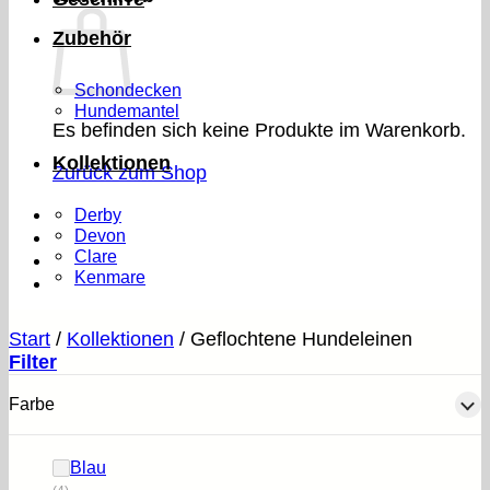
Zubehör
Schondecken
Hundemantel
Es befinden sich keine Produkte im Warenkorb.
Kollektionen
Zurück zum Shop
Derby
Devon
Clare
Kenmare
Start
/
Kollektionen
/
Geflochtene Hundeleinen
Filter
Farbe
Blau