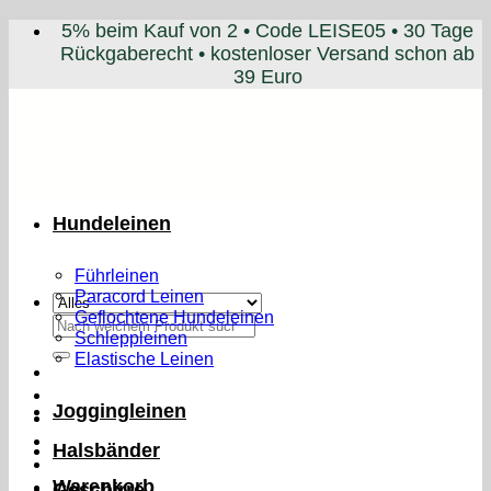
Zum
5% beim Kauf von 2 • Code LEISE05 • 30 Tage
Inhalt
Rückgaberecht • kostenloser Versand schon ab
springen
39 Euro
Hundeleinen
Führleinen
Paracord Leinen
Geflochtene Hundeleinen
Suchen
Schleppleinen
nach:
Elastische Leinen
Joggingleinen
Halsbänder
Warenkorb
Geschirre