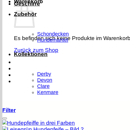
Warenkorb
Geschirre
Zubehör
Schondecken
Es befinden sich keine Produkte im Warenkorb
Hundemantel
Zurück zum Shop
Kollektionen
Derby
Devon
Clare
Kenmare
Filter