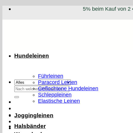
Zum
5% beim Kauf von 2 
Inhalt
springen
Hundeleinen
Führleinen
Paracord Leinen
Suchen
Geflochtene Hundeleinen
nach:
Schleppleinen
Elastische Leinen
Joggingleinen
Halsbänder