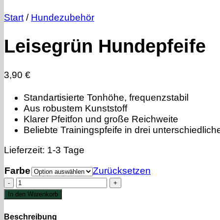
Start
/
Hundezubehör
Leisegrün Hundepfeife
3,90
€
Standartisierte Tonhöhe, frequenzstabil
Aus robustem Kunststoff
Klarer Pfeitfon und große Reichweite
Beliebte Trainingspfeife in drei unterschiedlic
Lieferzeit:
1-3 Tage
Farbe
Zurücksetzen
Leisegrün
Hundepfeife
In den Warenkorb
Menge
Beschreibung