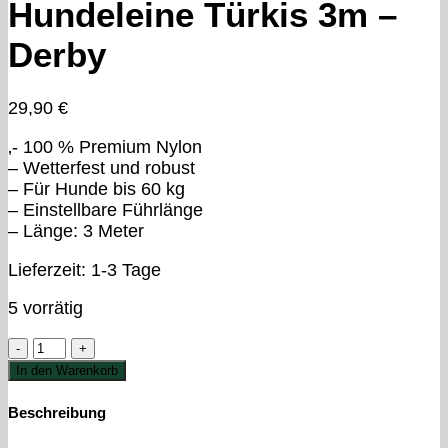
Hundeleine Türkis 3m –
Derby
29,90
€
‚- 100 % Premium Nylon
– Wetterfest und robust
– Für Hunde bis 60 kg
– Einstellbare Führlänge
– Länge: 3 Meter
Lieferzeit:
1-3 Tage
5 vorrätig
Hundeleine
Türkis
In den Warenkorb
3m
-
Beschreibung
Derby