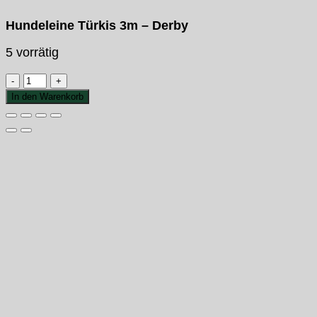
Hundeleine Türkis 3m – Derby
5 vorrätig
Hundeleine
Türkis
In den Warenkorb
3m
-
Derby
Menge