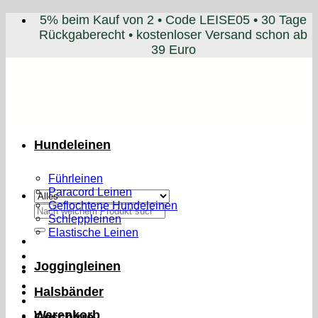
Zum
5% beim Kauf von 2 • Code LEISE05 • 30 Tage
Inhalt
Rückgaberecht • kostenloser Versand schon ab
springen
39 Euro
Hundeleinen
Führleinen
Paracord Leinen
Geflochtene Hundeleinen
Suchen
Schleppleinen
nach:
Elastische Leinen
Joggingleinen
Halsbänder
Warenkorb
Geschirre