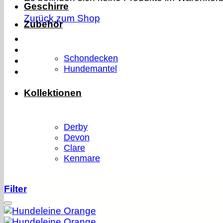
Geschirre
Zurück zum Shop
Zubehör
Schondecken
Hundemantel
Kollektionen
Derby
Devon
Clare
Kenmare
Filter