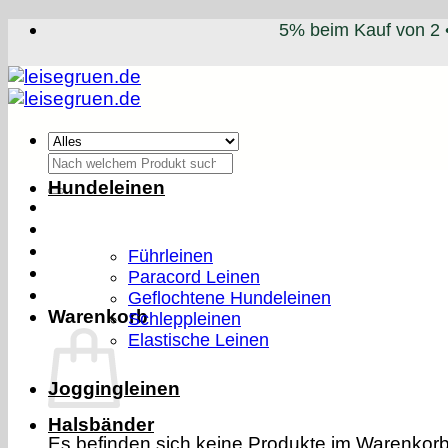
Zum
5% beim Kauf von 2 
Inhalt
springen
Suchen
nach:
Hundeleinen
Führleinen
Paracord Leinen
Geflochtene Hundeleinen
Warenkorb
Schleppleinen
Elastische Leinen
Joggingleinen
Halsbänder
Es befinden sich keine Produkte im Warenkorb