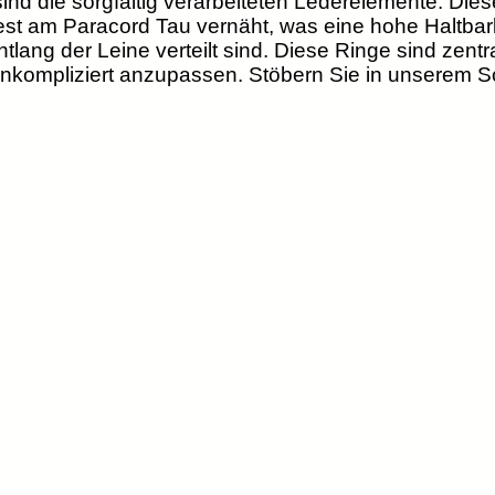
d die sorgfältig verarbeiteten Lederelemente. Dies
est am Paracord Tau vernäht, was eine hohe Haltbarkei
ntlang der Leine verteilt sind. Diese Ringe sind zentr
unkompliziert anzupassen. Stöbern Sie in unserem S