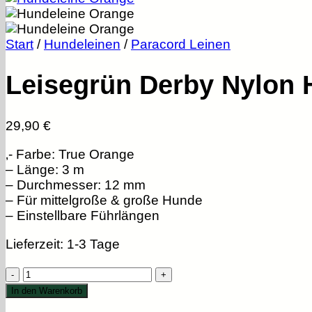
Start
/
Hundeleinen
/
Paracord Leinen
Leisegrün Derby Nylon 
29,90
€
‚- Farbe: True Orange
– Länge: 3 m
– Durchmesser: 12 mm
– Für mittelgroße & große Hunde
– Einstellbare Führlängen
Lieferzeit:
1-3 Tage
Leisegrün
Derby
In den Warenkorb
Nylon