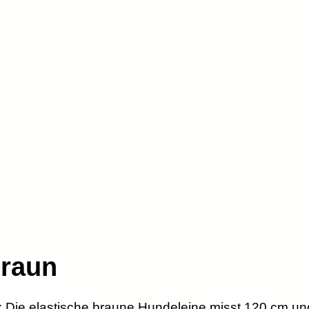
Braun
:
Die elastische braune Hundeleine misst 120 cm und