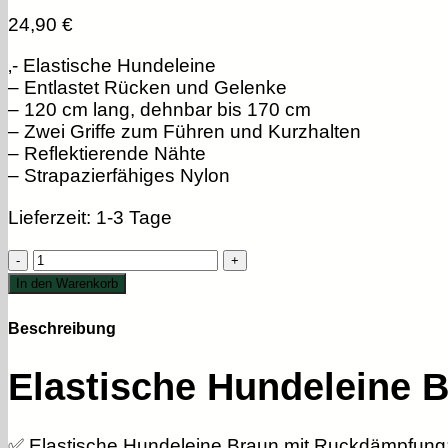
24,90
€
‚- Elastische Hundeleine
– Entlastet Rücken und Gelenke
– 120 cm lang, dehnbar bis 170 cm
– Zwei Griffe zum Führen und Kurzhalten
– Reflektierende Nähte
– Strapazierfähiges Nylon
Lieferzeit:
1-3 Tage
Hundeleine
elastisch
In den Warenkorb
mit
Ruckdämpfer
Beschreibung
Braun
Menge
Elastische Hundeleine 
✅ Elastische Hundeleine Braun mit Ruckdämpfung