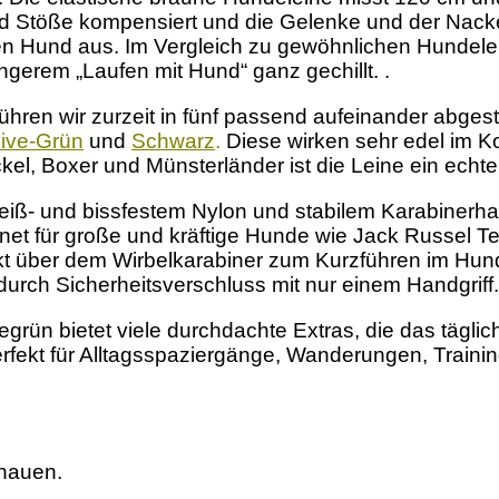
nd Stöße kompensiert und die Gelenke und der Nac
n Hund aus. Im Vergleich zu gewöhnlichen Hundelei
ngerem „Laufen mit Hund“ ganz gechillt. .
führen wir zurzeit in fünf passend aufeinander abgest
live-Grün
und
Schwarz
.
Diese wirken sehr edel im Ko
, Boxer und Münsterländer ist die Leine ein echter
reiß- und bissfestem Nylon und stabilem Karabinerha
net für große und kräftige Hunde wie Jack Russel Te
kt über dem Wirbelkarabiner zum Kurzführen im Hund
durch Sicherheitsverschluss mit nur einem Handgriff.
grün bietet viele durchdachte Extras, die das tägl
perfekt für Alltagsspaziergänge, Wanderungen, Trai
hauen.