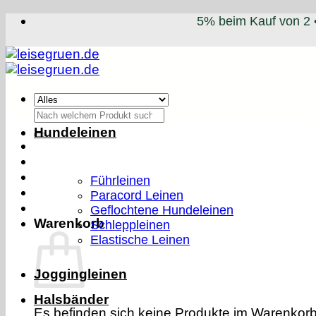
Zum
5% beim Kauf von 2 
Inhalt
springen
Suchen
nach:
Hundeleinen
Führleinen
Paracord Leinen
Geflochtene Hundeleinen
Warenkorb
Schleppleinen
Elastische Leinen
Joggingleinen
Halsbänder
Es befinden sich keine Produkte im Warenkorb