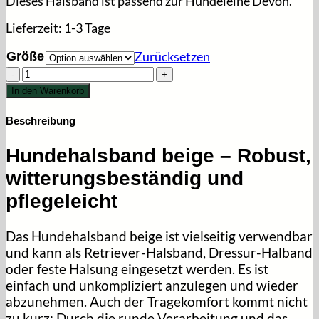
Dieses Halsband ist passend zur Hundeleine Devon.
Lieferzeit:
1-3 Tage
Größe
Zurücksetzen
Hundehalsband
Beige
In den Warenkorb
-
Devon
Beschreibung
Menge
Hundehalsband beige – Robust,
witterungsbeständig und
pflegeleicht
Das Hundehalsband beige ist vielseitig verwendbar
und kann als Retriever-Halsband, Dressur-Halband
oder feste Halsung eingesetzt werden. Es ist
einfach und unkompliziert anzulegen und wieder
abzunehmen. Auch der Tragekomfort kommt nicht
zu kurz: Durch die runde Verarbeitung und das