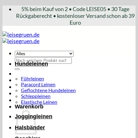
Zum
5% beim Kauf von 2 • Code LEISE05 • 30 Tage
Inhalt
Rückgaberecht • kostenloser Versand schon ab 39
springen
Euro
Suchen
Hundeleinen
nach:
Führleinen
Paracord Leinen
Geflochtene Hundeleinen
Schleppleinen
Elastische Leinen
Warenkorb
Joggingleinen
Halsbänder