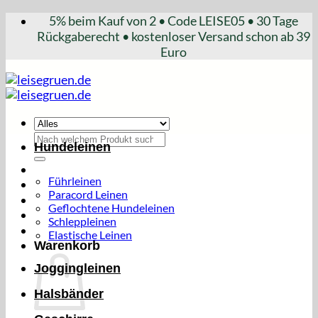
Zum
5% beim Kauf von 2 • Code LEISE05 • 30 Tage
Inhalt
Rückgaberecht • kostenloser Versand schon ab 39
springen
Euro
Suchen
Hundeleinen
nach:
Führleinen
Paracord Leinen
Geflochtene Hundeleinen
Schleppleinen
Elastische Leinen
Warenkorb
Joggingleinen
Halsbänder