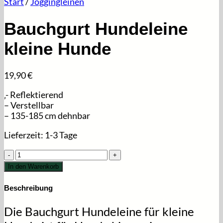
Start
/
Joggingleinen
Bauchgurt Hundeleine
kleine Hunde
19,90
€
‚- Reflektierend
– Verstellbar
– 135-185 cm dehnbar
Lieferzeit:
1-3 Tage
Bauchgurt
Hundeleine
In den Warenkorb
kleine
Hunde
Beschreibung
Menge
Die Bauchgurt Hundeleine für kleine