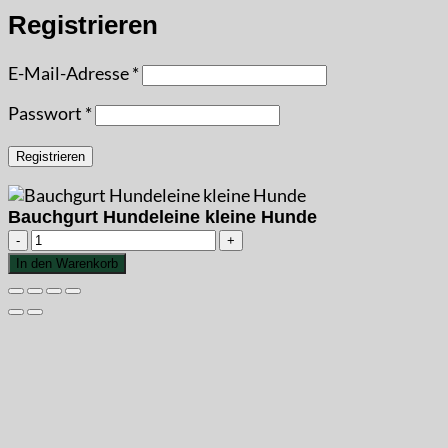
Registrieren
Erforderlich
E-Mail-Adresse
*
Erforderlich
Passwort
*
Registrieren
Bauchgurt Hundeleine kleine Hunde
Bauchgurt
Hundeleine
In den Warenkorb
kleine
Hunde
Menge